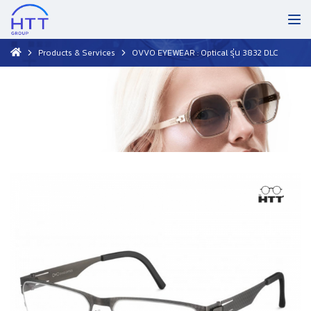
Products & Services
OVVO EYEWEAR : Optical รุ่น 3832 DLC