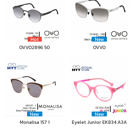
Hot
New
OVVO2896 50
OVVO
New
New
Monalisa 157 1
Eyelet Junior EK834 A3A