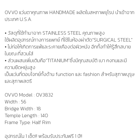
OVVO แว่นตาคุณภาพ HANDMADE ผลิตในสหภาพยุโรป นำเข้าจาก
ประเทศ U.S.A.
• วัสดุที่ใช้ทำมาจาก STAINLESS STEEL คุณภาพสูง
ใช้ผลิตอุปกรณ์ทางการแพทย์ ที่ใช้ในห้องผ่าตัด“SURGICAL STEEL”
• ไม่ก่อให้เกิดการแพ้และระคายเคืองต่อผิวหนัง อีกทั้งทำให้รู้สึกสบาย
ในขณะที่สวมใส่
• ส่วนผสมเพิ่มเติมคือ“TITANIUM”ซึ่งมีคุณสมบัติ เบา คงทนและมี
ความยืดหยุ่นสูง
เป็นแว่นที่ตอบโจทย์ทั้งด้าน function และ fashion สำหรับสุภาพบุรุษ
และสุภาพสตรี
OVVO Model : OV3832
Width : 56
Bridge Width : 18
Temple Length : 140
Frame Type: Half Rim
อุปกรณ์ใน 1 เซ็ต!! พร้อมรับประกันฟรี 1 ปี!!