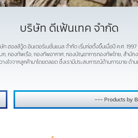
บริษัท ดีเฟ้นเทค จำกัด
ัท ฮอลลีวู้ด อินเตอร์เนชั่นแนล จำกัด เริ่มก่อตั้งขึ้นเมื่อปี ค.ศ. 199
บก, กองทัพเรือ, กองทัพอากาศ, กองบัญชาการกองทัพไทย, สำนักงา
ามไว้วางใจจากลูกค้ามาโดยตลอด ซึ่งเรามีประสบการณ์ด้านการขาย ด้
--- Products by B