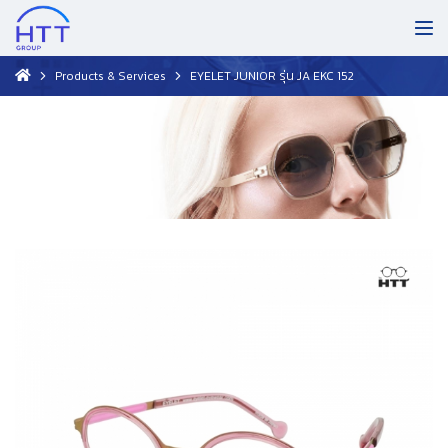
Products & Services
EYELET JUNIOR รุ่น JA EKC 152