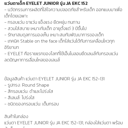
แว่นตาเด็ก EYELET JUNIOR รุ่น JA EKC 152
- นวัตกรรมการผลิตที่ใส่ใจความปลอดภัยสำหรับเด็ก ออกแบบมาเพื่อ
เด็กโดยเฉพาะ
- กรอบแว่น ขาแว่น แข็งแรง ยืดหยุ่น ทนทาน
- สวมใส่สบาย เหมาะกับเด็ก อายุตั้งแต่ 3 ปีขึ้นไป
- รักษาสมดุลการมองเห็น เหมาะสมกับพัฒนาการของเด็ก
- เทคนิค Stable on the face เด็กใส่แว่นได้กับการเคลื่อนไหวทุก
อิริยาบท
- EYELET คือรายแรกของโลกที่ใช้เอ็นไนลอนยึดเลนส์กับกรอบแว่น
ลดปัญหาการเลื่อนไหลของเลนส์
ข้อมูลสินค้า แว่นตา EYELET JUNIOR รุ่น JA EKC 152-131
- รูปทรง: Round Shape
- สีกรอบแว่น: ดำและโปร่งใส
- สีเลนส์: โปร่งใส
- ชนิดของกรอบแว่น: เต็มกรอบ
สินค้าในกล่อง
แว่นตา EYELET JUNIOR รุ่น JA EKC 152-131, กล่องใส่แว่นตา พร้อม