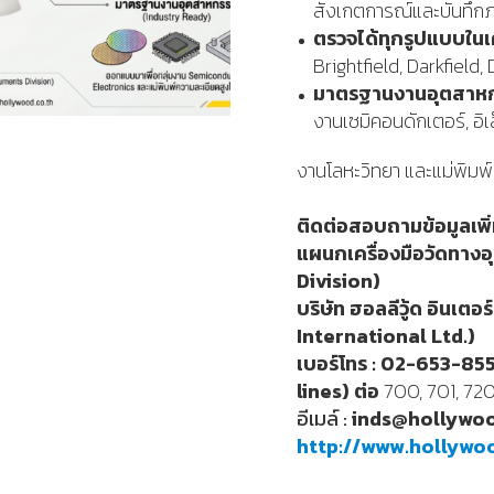
สังเกตการณ์และบันทึกภ
ตรวจได้ทุกรูปแบบในเค
Brightfield, Darkfield
มาตรฐานงานอุตสาห
งานเซมิคอนดักเตอร์, อิเ
งานโลหะวิทยา และแม่พิมพ
ติดต่อสอบถามข้อมูลเพิ่ม
แผนกเครื่องมือวัดทาง
Division)
บริษัท ฮอลลีวู้ด อินเตอร
International Ltd.)
เบอร์โทร : 02-653-85
lines) ต่อ
700, 701, 720
อีเมล์ :
inds@hollywoo
http://www.hollywoo