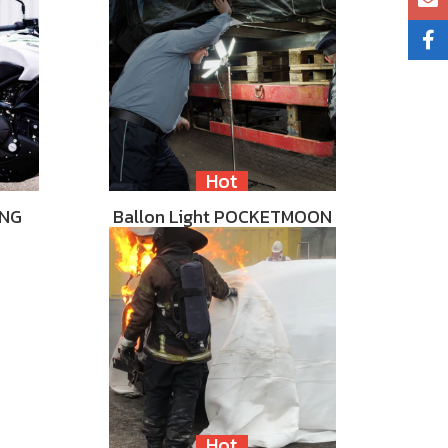
Hot
ING
Ballon Light POCKETMOON
Hot