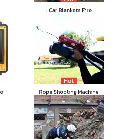
: Car Blankets Fire
Hot
eo
Rope Shooting Machine