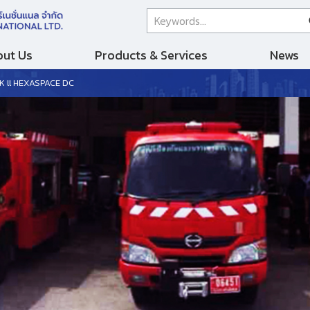
ut Us
Products & Services
News
 ll HEXASPACE DC