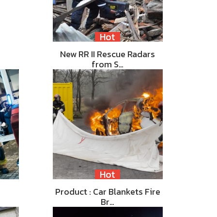
Hot
New RR II Rescue Radars
from S…
Hot
Product : Car Blankets Fire
Br…