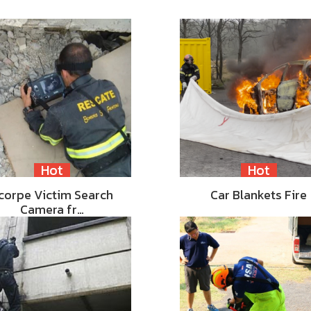
Hot
Hot
corpe Victim Search
Car Blankets Fire
Camera fr…