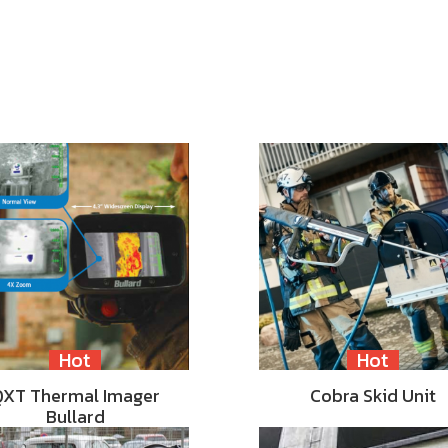
Hot
Hot
QXT Thermal Imager
Cobra Skid Unit
Bullard