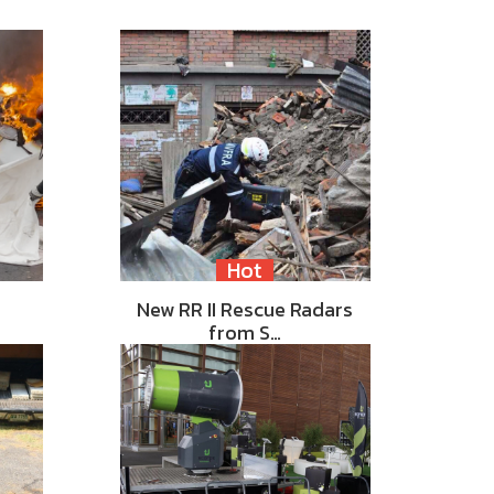
Hot
New RR II Rescue Radars
from S…