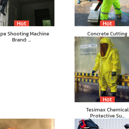
Hot
Hot
pe Shooting Machine
Concrete Cutting
Brand: …
Hot
Tesimax Chemical
Protective Su…